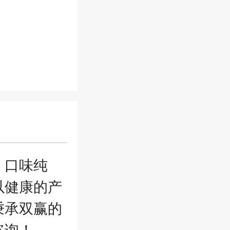
，口味纯
以健康的产
秉承双赢的
咨询！