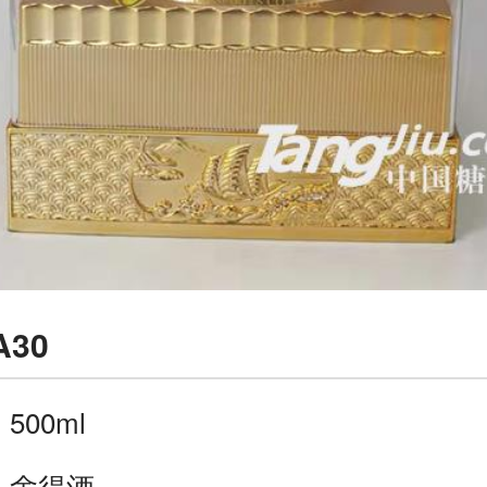
30
：
500ml
：
舍得酒