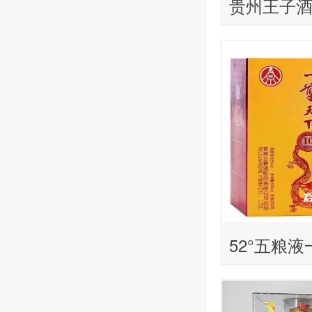
贵州王子
52°五粮
精品