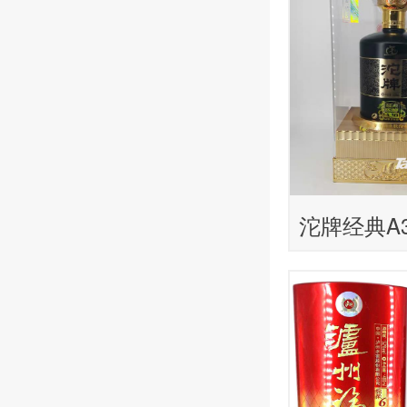
沱牌经典A3