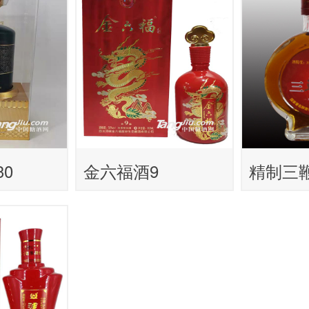
0
金六福酒9
精制三