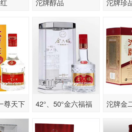
酒红
沱牌醇品
沱牌珍
液一尊天下
42°、50°金六福福
沱牌金
满佳禧T20