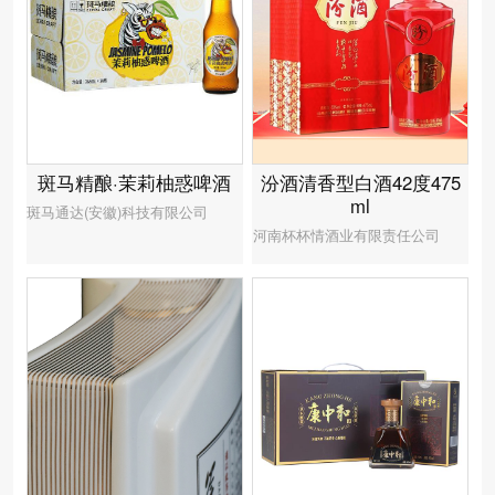
汾酒清香型白酒42度475
斑马精酿·茉莉柚惑啤酒
ml
斑马通达(安徽)科技有限公司
河南杯杯情酒业有限责任公司