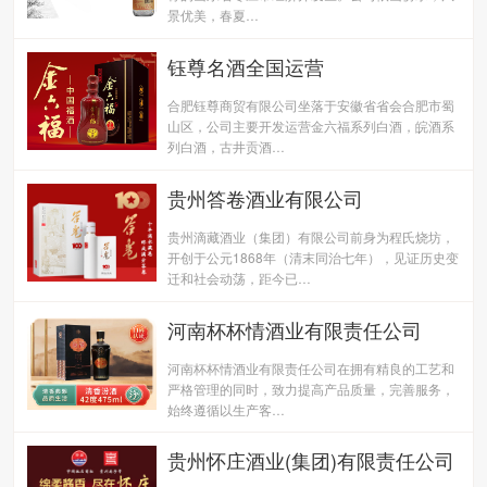
景优美，春夏…
钰尊名酒全国运营
合肥钰尊商贸有限公司坐落于安徽省省会合肥市蜀
山区，公司主要开发运营金六福系列白酒，皖酒系
列白酒，古井贡酒…
贵州答卷酒业有限公司
贵州滴藏酒业（集团）有限公司前身为程氏烧坊，
开创于公元1868年（清末同治七年），见证历史变
迁和社会动荡，距今已…
河南杯杯情酒业有限责任公司
河南杯杯情酒业有限责任公司在拥有精良的工艺和
严格管理的同时，致力提高产品质量，完善服务，
始终遵循以生产客…
贵州怀庄酒业(集团)有限责任公司