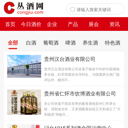
首页
今日酒价
企业
产品
展会
资讯
百科
白酒
葡萄酒
啤酒
养生酒
特色酒
全部
贵州汉台酒业有限公司
贵州汉台酒业有限公司坐落于驰名中外的中国酒镇-
茅台镇，红军四渡赤水河码头，与国酒茅台酒厂隔
岸以对，毗邻不…
贵州省仁怀市饮博酒业有限公司
本公司坐落于闻名世界的酱香酒地贵州仁怀茅台
镇，清朝道光年，王茅酒酱香始祖王天和成立了“天
和烧房”用秘方…
记台1915系列酒全国运营中心