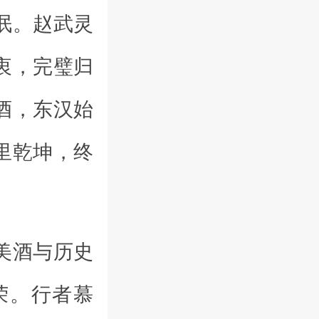
泯。赵武灵
衷，完璧归
酒，东汉始
里乾坤，终
美酒与历史
荣。行者慕