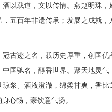
。酒以载道，文以传情。燕赵明珠，
艺，五百年非遗传承；发展之成就，
，冠古迹之名，载历史厚重，创国优
，中国驰名，醇香世界。聚天地灵气
世琼浆。酒液澄澈，绵柔甘爽，香比
酌身心畅，豪饮意气扬。