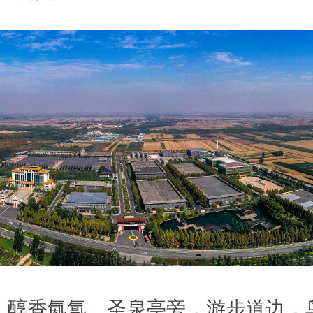
，醇香氤氲。圣泉亭旁，游步道边，