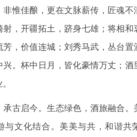
，非惟佳酿，更在文脉薪传，匠魂不
骑射，开疆拓土，跻身七雄；将相和
流芳，价值连城；刘秀马武，丛台置
中兴。杯中日月，皆化豪情万丈；酒
业。
，承古启今。生态绿色，酒旅融合。
游与文化结合。美美与共，和谐共