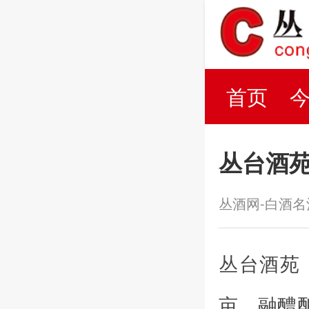
首页
百科
丛台酒
丛酒网-白酒
丛台酒苑
亩。融醴