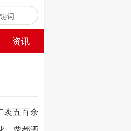
资讯
广袤五百余
化，粟都酒