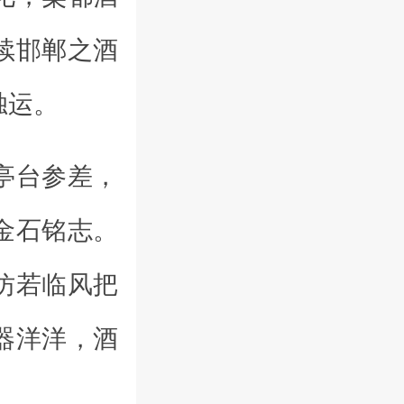
续邯郸之酒
独运。
亭台参差，
金石铭志。
仿若临风把
器洋洋，酒