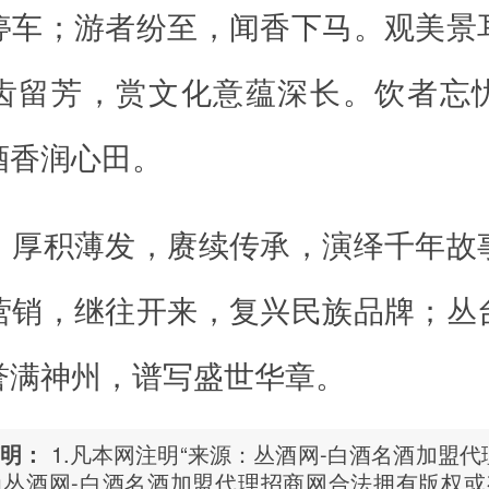
停车；游者纷至，闻香下马。观美景
齿留芳，赏文化意蕴深长。饮者忘
酒香润心田。
，厚积薄发，赓续传承，演绎千年故
营销，继往开来，复兴民族品牌；丛
誉满神州，谱写盛世华章。
声明：
1.凡本网注明“来源：丛酒网-白酒名酒加盟代
为丛酒网-白酒名酒加盟代理招商网合法拥有版权或