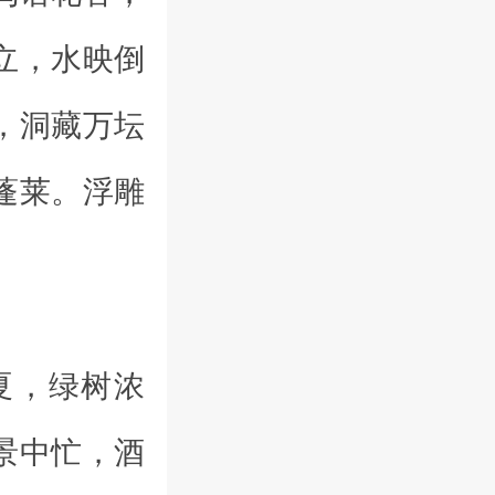
立，水映倒
，洞藏万坛
蓬莱。浮雕
夏，绿树浓
景中忙，酒