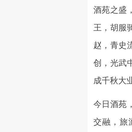
酒苑之盛
王，胡服
赵，青史
创，光武
成千秋大
今日酒苑
交融，旅