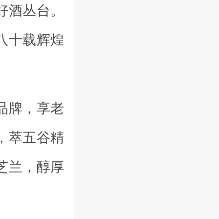
好酒丛台。
八十载辉煌
品牌，享老
，萃五谷精
芝兰，醇厚