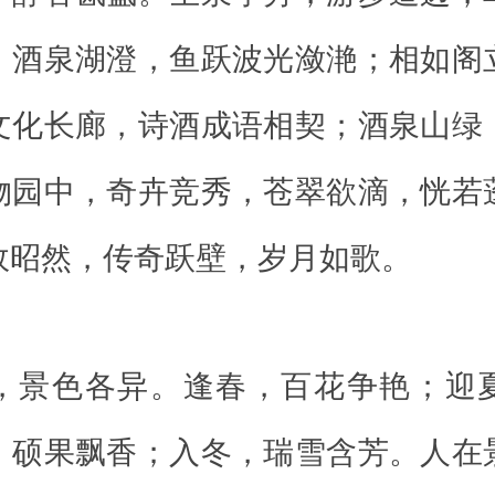
。酒泉湖澄，鱼跃波光潋滟；相如阁
文化长廊，诗酒成语相契；酒泉山绿
物园中，奇卉竞秀，苍翠欲滴，恍若
故昭然，传奇跃壁，岁月如歌。
，景色各异。逢春，百花争艳；迎
，硕果飘香；入冬，瑞雪含芳。人在