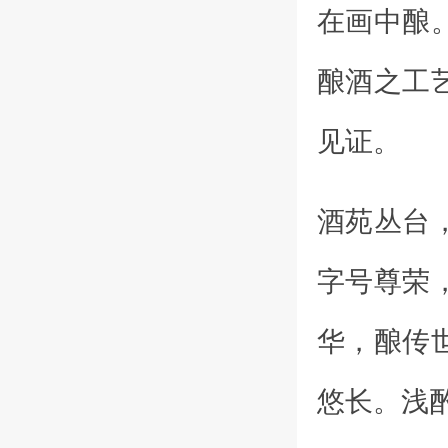
在画中酿
酿酒之工
见证。
酒苑丛台
字号尊荣
华，酿传
悠长。浅