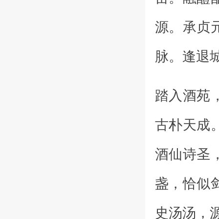
源。承贞
脉。逢退
踏入酒苑
古朴天成
酒仙诗圣
盏，恰似
史汤汤，