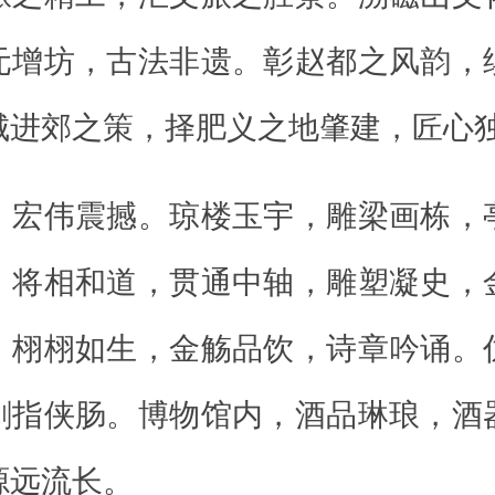
元增坊，古法非遗。彰赵都之风韵，
城进郊之策，择肥义之地肇建，匠心
，宏伟震撼。琼楼玉宇，雕梁画栋，
。将相和道，贯通中轴，雕塑凝史，
，栩栩如生，金觞品饮，诗章吟诵。
剑指侠肠。博物馆内，酒品琳琅，酒
源远流长。