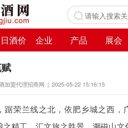
今日酒价
企业
产品
展会
苑赋
名酒加盟代理招商网
|
2025-05-22 15:16:15
，踞荣兰线之北，依肥乡城之西，
酿之精工，汇文旅之胜景。溯磁山文