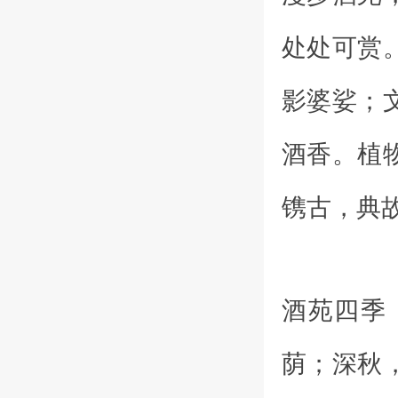
处处可赏
影婆娑；
酒香。植
镌古，典
酒苑四季
荫；深秋