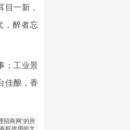
耳目一新，
忧，醉者忘
事；工业景
台佳酿，香
理招商网”的所
有权使用的文