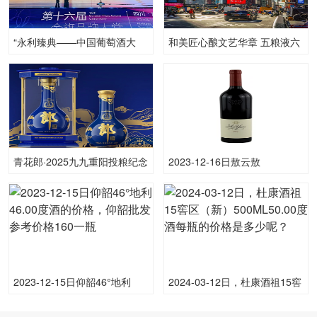
“永利臻典——中国葡萄酒大
和美匠心酿文艺华章 五粮液六
赛”连获三项国际营销大奖
度携手“大美之春”美术界春节
交响音乐晚会
青花郎·2025九九重阳投粮纪念
2023-12-16日敖云敖
酒重磅首发 限量典藏引收藏热
云-201415.00度酒的价格，敖
潮
云批发参考价格2,630一瓶
2023-12-15日仰韶46°地利
2024-03-12日，杜康酒祖15窖
46.00度酒的价格，仰韶批发参
区（新）500ML50.00度酒每