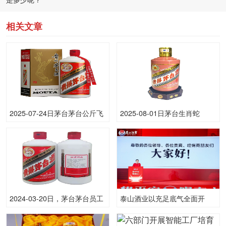
相关文章
2025-07-24日茅台茅台公斤飞
2025-08-01日茅台生肖蛇
天53.00度酒价格为3,340一
（原）53.00度酒价格为2,005
瓶，下跌 20元
一瓶，下跌 45元
2024-03-20日，茅台茅台员工
泰山酒业以充足底气全面开
品鉴500ML53.00度酒每瓶的
启“省酒工程”再谱鲁酒高质量
价格是多少呢？
发展新篇章