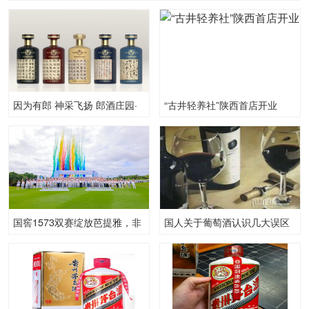
因为有郎 神采飞扬 郎酒庄园·
“古井轻养社”陕西首店开业
中华经典书法系列酒限量上市
国窖1573双赛绽放芭提雅，非
国人关于葡萄酒认识几大误区
遗奖杯见证浓香高球盛典
盘点