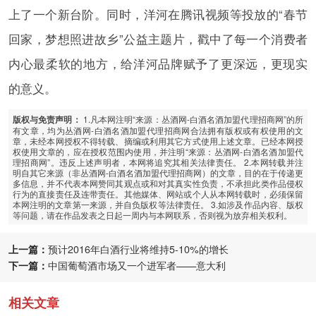
上了一个新台阶。同时，洋河在腾讯视频等投放的“春节
回家，梦想照进故乡”公益主题片，戳中了每一个消费者
内心最柔软的地方，给洋河品牌赋予了更深远，更现实
的意义。
1.凡本网注明“来源：丛酒网-白酒名酒加盟代理招商网”的所
版权与免责声明：
有文章，均为丛酒网-白酒名酒加盟代理招商网合法拥有版权或有权使用的文
章，未经本网授权不得转载、摘编或利用其它方式使用上述文章。已经本网授
权使用文章的，应在授权范围内使用，并注明“来源：丛酒网-白酒名酒加盟代
理招商网”。违反上述声明者，本网将追究其相关法律责任。 2.本网转载并注
明自其它来源（非丛酒网-白酒名酒加盟代理招商网）的文章，目的在于传递更
多信息，并不代表本网赞同其观点或和对其真实性负责，不承担此类作品侵权
行为的直接责任及连带责任。其他媒体、网站或个人从本网转载时，必须保留
本网注明的文章第一来源，并自负版权等法律责任。 3.如涉及作品内容、版权
等问题，请在作品发表之日起一周内与本网联系，否则视为放弃相关权利。
上一篇：
预计2016年白酒行业将维持5-10%的增长
下一篇：
中国葡萄酒市场又一个进军者——意大利
相关文章