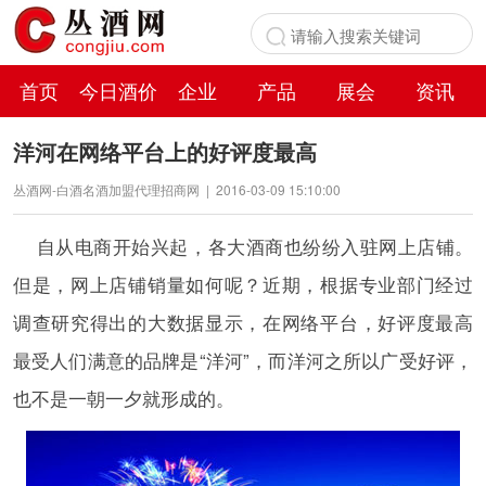
首页
今日酒价
企业
产品
展会
资讯
百科
洋河在网络平台上的好评度最高
丛酒网-白酒名酒加盟代理招商网
|
2016-03-09 15:10:00
自从电商开始兴起，各大酒商也纷纷入驻网上店铺。
但是，网上店铺销量如何呢？近期，根据专业部门经过
调查研究得出的大数据显示，在网络平台，好评度最高
最受人们满意的品牌是“洋河”，而洋河之所以广受好评，
也不是一朝一夕就形成的。